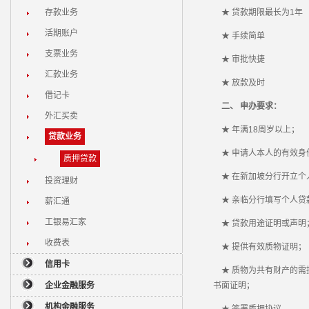
存款业务
★ 贷款期限最长为1年
活期账户
★ 手续简单
支票业务
★ 审批快捷
汇款业务
★ 放款及时
借记卡
二、 申办要求：
外汇买卖
★ 年满18周岁以上；
贷款业务
★ 申请人本人的有效身
质押贷款
★ 在新加坡分行开立个
投资理财
★ 亲临分行填写个人贷
薪汇通
工银易汇家
★ 贷款用途证明或声明
收费表
★ 提供有效质物证明；
信用卡
★ 质物为共有财产的需
企业金融服务
书面证明；
机构金融服务