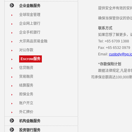
企业金融服务
提供安全并有效的安排以
全球现金管理
确保当保管协议的协议
企业网上银行
联系方式
企业手机银行
如果您想了解更多，请
大宗商品贸易金融
Tel: +65 6709 1388
Fax: +65 6532 0979
对公存款
Email:
custody@sg.i
Escrow服务
“存款保险计划
信贷融资
跟据法律规定,凡是非银
贸易融资
司承保总额高达100,0
结算服务
担保业务
账户开立
外汇牌价
机构金融服务
投资银行服务