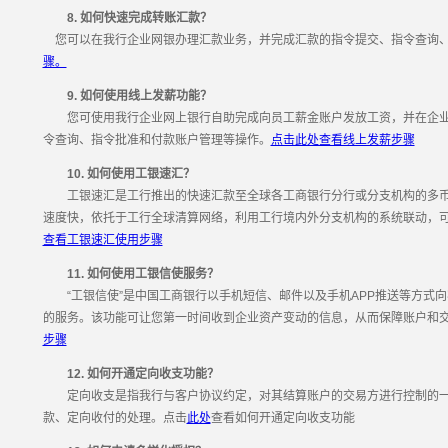
8. 如何快速完成转账汇款？
您可以在我行企业网银办理汇款业务，并完成汇款的指令提交、指令查询
骤。
9. 如何使用线上发薪功能？
您可使用我行企业网上银行自助完成向员工薪金账户发放工资，并在企业
令查询、指令批准和付款账户管理等操作。
点击此处查看线上发薪步骤
10. 如何使用工银速汇？
工银速汇是工行推出的快速汇款至全球各工商银行分行或分支机构的多币
速度快，依托于工行全球清算网络，利用工行境内外分支机构的系统联动，
查看工银速汇使用步骤
11. 如何使用工银信使服务？
“工银信使”是中国工商银行以手机短信、邮件以及手机APP推送等方式向
的服务。该功能可让您第一时间收到企业资产变动的信息，从而保障账户和
步骤
12. 如何开通定向收支功能？
定向收支是指我行与客户协议约定，对其结算账户的交易方进行控制的一
款、定向收付的处理。点击
此处
查看如何开通定向收支功能