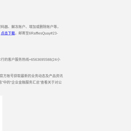
码器、解冻账户、增加或删除账户等，
》
点击下载
，邮寄至6RafflesQuay#23-
服务热线+6563695588(24小
官方账号获取最新的业务动态及产品资讯
息”中的“企业金融服务汇总”查看关于对公