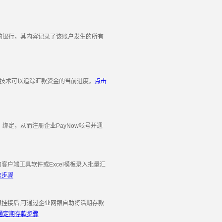
的银行，其内容记录了该账户发生的所有
I技术可以追踪汇款资金的当前进度。
点击
定，从而注册企业PayNow帐号并通
端工具软件或Excel模板录入批量汇
款步骤
挂接后,可通过企业网银自助将活期存款
通定期存款步骤