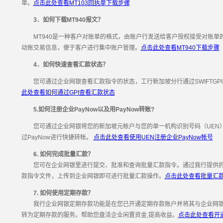
单。
点击此处查看MT103回执单下载步骤
3．如何下载MT940报文？
MT940是一种客户对账单的格式，由账户行发送给客户授权接受对账单
动账交易信息，便于客户进行集中账户管理。
点击此处查看MT940下载步骤
4．如何快速查看汇款状态？
您可通过企业网银查看汇款指令的状态，工行新加坡分行通过SWIFTGP
此处查看如何通过GPI查看汇款状态
5.如何注册企业PayNow以及用PayNow转账?
您可通过企业网银将您的新加坡元帐户与您的单一机构识别号码（UEN）绑
过PayNow进行快捷转帐。
点击此处查看使用UEN注册企业PayNow帐号
6. 如何完成批量汇款？
您可在企业网银里进行提交、批准和查询批量汇款指令。通过我行提供的客户
款指令文件，上传到企业网银即可进行批量汇款操作。
点击此处查看批量汇
7. 如何使用定期存款？
我行企业网银定期存款功能是在您已开通定期存款账户并将其与企业网银
转为定期存款的服务。帮助您盘活企业闲置资金,提高收益。
点击此处查看开